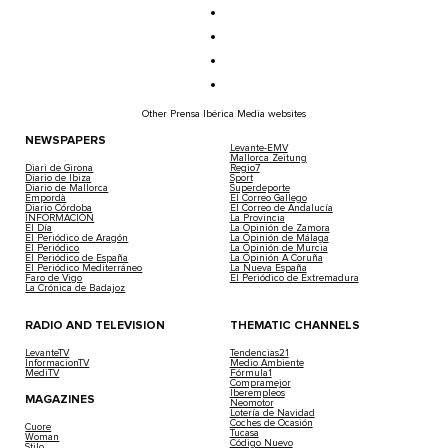
Other Prensa Ibérica Media websites
NEWSPAPERS
Levante-EMV
Mallorca Zeitung
Diari de Girona
Regio7
Diario de Ibiza
Sport
Diario de Mallorca
Superdeporte
Empordà
El Correo Gallego
Diario Córdoba
El Correo de Andalucía
INFORMACIÓN
La Provincia
El Día
La Opinión de Zamora
El Periódico de Aragón
La Opinión de Málaga
El Periódico
La Opinión de Murcia
El Periódico de España
La Opinión A Coruña
El Periódico Mediterráneo
La Nueva España
Faro de Vigo
El Periódico de Extremadura
La Crónica de Badajoz
RADIO AND TELEVISION
THEMATIC CHANNELS
LevanteTV
Tendencias21
InformacionTV
Medio Ambiente
MediTV
Fórmula1
Compramejor
Iberempleos
MAGAZINES
Neomotor
Lotería de Navidad
Coches de Ocasión
Cuore
Tucasa
Woman
Código Nuevo
Stilo