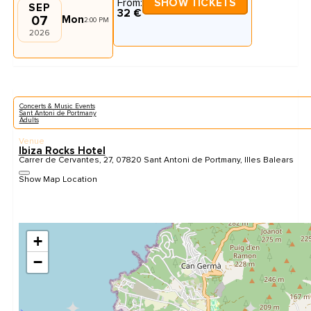
From:
SHOW TICKETS
SEP
32 €
07
Mon
2:00 PM
2026
Concerts & Music Events
Sant Antoni de Portmany
Adults
Venue
Ibiza Rocks Hotel
Carrer de Cervantes, 27, 07820 Sant Antoni de Portmany, Illes Balears
Show Map Location
+
−