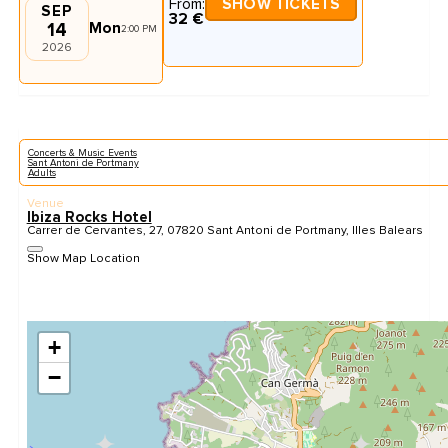
From:
SHOW TICKETS
SEP
32 €
14
Mon
2:00 PM
2026
Concerts & Music Events
Sant Antoni de Portmany
Adults
Venue
Ibiza Rocks Hotel
Carrer de Cervantes, 27, 07820 Sant Antoni de Portmany, Illes Balears
Show Map Location
+
−