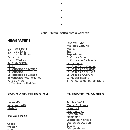
Other Prensa Ibérica Media websites
NEWSPAPERS
Levante-EMV
Mallorca Zeitung
Diari de Girona
Regio7
Diario de Ibiza
Sport
Diario de Mallorca
Superdeporte
Empordà
El Correo Gallego
Diario Córdoba
El Correo de Andalucía
INFORMACIÓN
La Provincia
El Día
La Opinión de Zamora
El Periódico de Aragón
La Opinión de Málaga
El Periódico
La Opinión de Murcia
El Periódico de España
La Opinión A Coruña
El Periódico Mediterráneo
La Nueva España
Faro de Vigo
El Periódico de Extremadura
La Crónica de Badajoz
RADIO AND TELEVISION
THEMATIC CHANNELS
LevanteTV
Tendencias21
InformacionTV
Medio Ambiente
MediTV
Fórmula1
Compramejor
Iberempleos
MAGAZINES
Neomotor
Lotería de Navidad
Coches de Ocasión
Cuore
Tucasa
Woman
Código Nuevo
Stilo