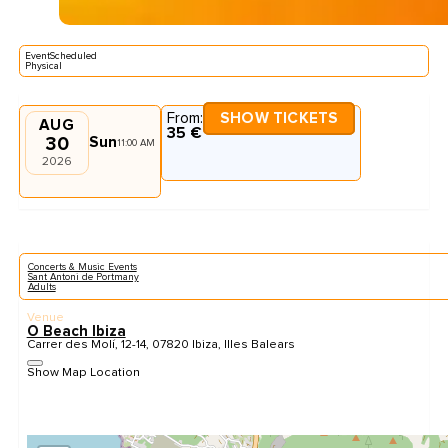
EventScheduled
Physical
From:
SHOW TICKETS
AUG
35 €
30
Sun
11:00 AM
2026
Concerts & Music Events
Sant Antoni de Portmany
Adults
Venue
O Beach Ibiza
Carrer des Molí, 12-14, 07820 Ibiza, Illes Balears
Show Map Location