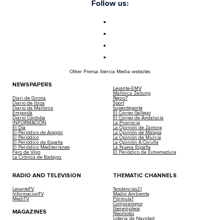
Follow us:
Other Prensa Ibérica Media websites
NEWSPAPERS
Levante-EMV
Mallorca Zeitung
Diari de Girona
Regio7
Diario de Ibiza
Sport
Diario de Mallorca
Superdeporte
Empordà
El Correo Gallego
Diario Córdoba
El Correo de Andalucía
INFORMACIÓN
La Provincia
El Día
La Opinión de Zamora
El Periódico de Aragón
La Opinión de Málaga
El Periódico
La Opinión de Murcia
El Periódico de España
La Opinión A Coruña
El Periódico Mediterráneo
La Nueva España
Faro de Vigo
El Periódico de Extremadura
La Crónica de Badajoz
RADIO AND TELEVISION
THEMATIC CHANNELS
LevanteTV
Tendencias21
InformacionTV
Medio Ambiente
MediTV
Fórmula1
Compramejor
Iberempleos
MAGAZINES
Neomotor
Lotería de Navidad