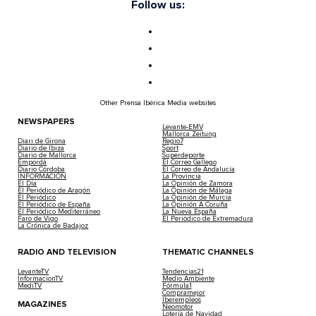
Follow us:
Other Prensa Ibérica Media websites
NEWSPAPERS
Levante-EMV
Mallorca Zeitung
Diari de Girona
Regio7
Diario de Ibiza
Sport
Diario de Mallorca
Superdeporte
Empordà
El Correo Gallego
Diario Córdoba
El Correo de Andalucía
INFORMACIÓN
La Provincia
El Día
La Opinión de Zamora
El Periódico de Aragón
La Opinión de Málaga
El Periódico
La Opinión de Murcia
El Periódico de España
La Opinión A Coruña
El Periódico Mediterráneo
La Nueva España
Faro de Vigo
El Periódico de Extremadura
La Crónica de Badajoz
RADIO AND TELEVISION
THEMATIC CHANNELS
LevanteTV
Tendencias21
InformacionTV
Medio Ambiente
MediTV
Fórmula1
Compramejor
Iberempleos
MAGAZINES
Neomotor
Lotería de Navidad