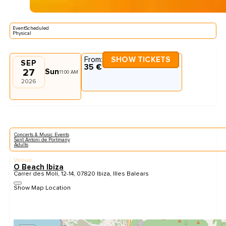
EventScheduled
Physical
From:
SHOW TICKETS
SEP
35 €
27
Sun
11:00 AM
2026
Concerts & Music Events
Sant Antoni de Portmany
Adults
Venue
O Beach Ibiza
Carrer des Molí, 12-14, 07820 Ibiza, Illes Balears
Show Map Location