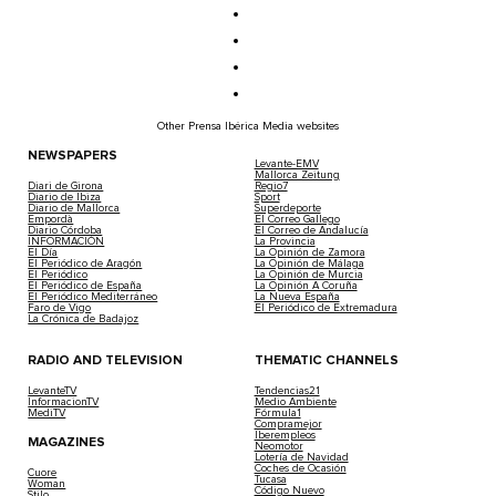
Other Prensa Ibérica Media websites
NEWSPAPERS
Levante-EMV
Mallorca Zeitung
Diari de Girona
Regio7
Diario de Ibiza
Sport
Diario de Mallorca
Superdeporte
Empordà
El Correo Gallego
Diario Córdoba
El Correo de Andalucía
INFORMACIÓN
La Provincia
El Día
La Opinión de Zamora
El Periódico de Aragón
La Opinión de Málaga
El Periódico
La Opinión de Murcia
El Periódico de España
La Opinión A Coruña
El Periódico Mediterráneo
La Nueva España
Faro de Vigo
El Periódico de Extremadura
La Crónica de Badajoz
RADIO AND TELEVISION
THEMATIC CHANNELS
LevanteTV
Tendencias21
InformacionTV
Medio Ambiente
MediTV
Fórmula1
Compramejor
Iberempleos
MAGAZINES
Neomotor
Lotería de Navidad
Coches de Ocasión
Cuore
Tucasa
Woman
Código Nuevo
Stilo