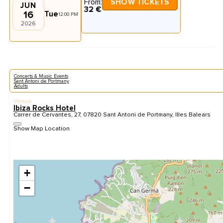
From:
SHOW TICKETS
JUN
32 €
16
Tue
12:00 PM
2026
Concerts & Music Events
Sant Antoni de Portmany
Adults
Venue
Ibiza Rocks Hotel
Carrer de Cervantes, 27, 07820 Sant Antoni de Portmany, Illes Balears
Show Map Location
+
−