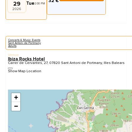
32 €
29
Tue
2:00 PM
2026
Concerts & Music Events
Sant Antoni de Portmany
Adults
Venue
Ibiza Rocks Hotel
Carrer de Cervantes, 27, 07820 Sant Antoni de Portmany, Illes Balears
Show Map Location
+
−