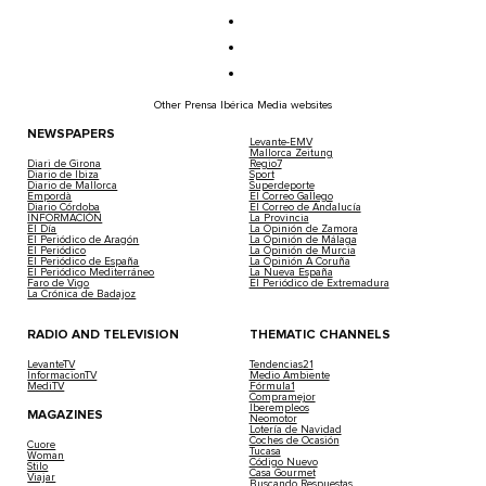
Other Prensa Ibérica Media websites
NEWSPAPERS
Levante-EMV
Mallorca Zeitung
Diari de Girona
Regio7
Diario de Ibiza
Sport
Diario de Mallorca
Superdeporte
Empordà
El Correo Gallego
Diario Córdoba
El Correo de Andalucía
INFORMACIÓN
La Provincia
El Día
La Opinión de Zamora
El Periódico de Aragón
La Opinión de Málaga
El Periódico
La Opinión de Murcia
El Periódico de España
La Opinión A Coruña
El Periódico Mediterráneo
La Nueva España
Faro de Vigo
El Periódico de Extremadura
La Crónica de Badajoz
RADIO AND TELEVISION
THEMATIC CHANNELS
LevanteTV
Tendencias21
InformacionTV
Medio Ambiente
MediTV
Fórmula1
Compramejor
Iberempleos
MAGAZINES
Neomotor
Lotería de Navidad
Coches de Ocasión
Cuore
Tucasa
Woman
Código Nuevo
Stilo
Casa Gourmet
Viajar
Buscando Respuestas