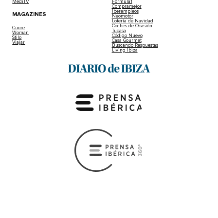
MediTV
Fórmula1
Compramejor
Iberempleos
MAGAZINES
Neomotor
Lotería de Navidad
Coches de Ocasión
Cuore
Tucasa
Woman
Código Nuevo
Stilo
Casa Gourmet
Viajar
Buscando Respuestas
Living Ibiza