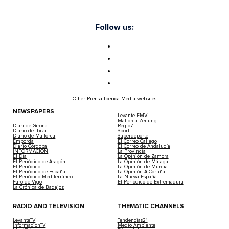
Follow us:
Other Prensa Ibérica Media websites
NEWSPAPERS
Levante-EMV
Mallorca Zeitung
Diari de Girona
Regio7
Diario de Ibiza
Sport
Diario de Mallorca
Superdeporte
Empordà
El Correo Gallego
Diario Córdoba
El Correo de Andalucía
INFORMACIÓN
La Provincia
El Día
La Opinión de Zamora
El Periódico de Aragón
La Opinión de Málaga
El Periódico
La Opinión de Murcia
El Periódico de España
La Opinión A Coruña
El Periódico Mediterráneo
La Nueva España
Faro de Vigo
El Periódico de Extremadura
La Crónica de Badajoz
RADIO AND TELEVISION
THEMATIC CHANNELS
LevanteTV
Tendencias21
InformacionTV
Medio Ambiente