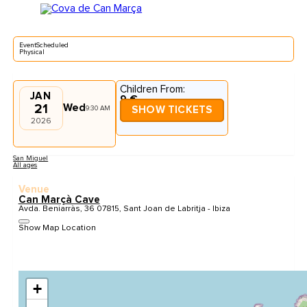
EventScheduled
Physical
Children From:
JAN
9 €
21
Wed
9:30 AM
SHOW TICKETS
2026
San Miguel
All ages
Venue
Can Marçà Cave
Avda. Beniarràs, 36 07815, Sant Joan de Labritja - Ibiza
Show Map Location
+