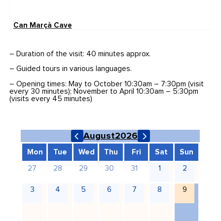
Can Marçà Cave
– Duration of the visit: 40 minutes approx.
– Guided tours in various languages.
– Opening times: May to October 10:30am – 7:30pm (visit
every 30 minutes); November to April 10:30am – 5:30pm
(visits every 45 minutes)
August
2026
Mon
Tue
Wed
Thu
Fri
Sat
Sun
27
28
29
30
31
1
2
3
4
5
6
7
8
9