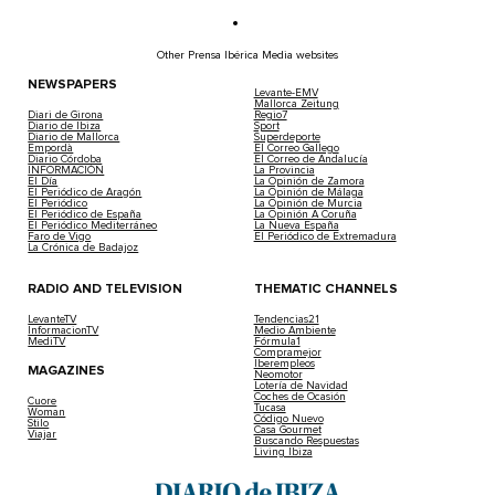
Other Prensa Ibérica Media websites
NEWSPAPERS
Levante-EMV
Mallorca Zeitung
Diari de Girona
Regio7
Diario de Ibiza
Sport
Diario de Mallorca
Superdeporte
Empordà
El Correo Gallego
Diario Córdoba
El Correo de Andalucía
INFORMACIÓN
La Provincia
El Día
La Opinión de Zamora
El Periódico de Aragón
La Opinión de Málaga
El Periódico
La Opinión de Murcia
El Periódico de España
La Opinión A Coruña
El Periódico Mediterráneo
La Nueva España
Faro de Vigo
El Periódico de Extremadura
La Crónica de Badajoz
RADIO AND TELEVISION
THEMATIC CHANNELS
LevanteTV
Tendencias21
InformacionTV
Medio Ambiente
MediTV
Fórmula1
Compramejor
Iberempleos
MAGAZINES
Neomotor
Lotería de Navidad
Coches de Ocasión
Cuore
Tucasa
Woman
Código Nuevo
Stilo
Casa Gourmet
Viajar
Buscando Respuestas
Living Ibiza