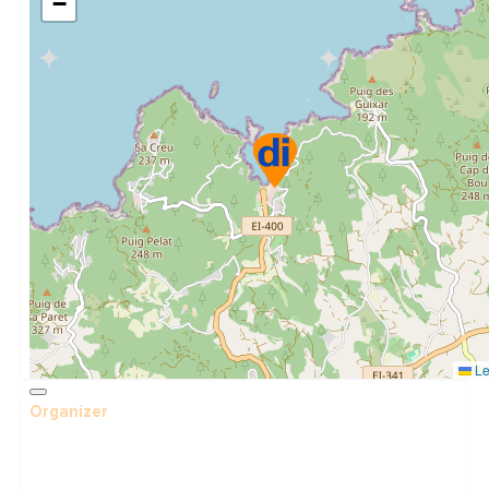
−
Le
Organizer