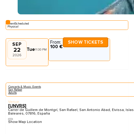
EventScheduled
Physical
From:
SHOW TICKETS
SEP
100 €
22
Tue
11:30 PM
2026
Concerts & Music Events
San Rafael
Adults
Venue
[UNVRS]
Carrer de Guillem de Montgrí, San Rafael, San Antonio Abad, Eivissa, Islas
Baleares, 07816, España
Show Map Location