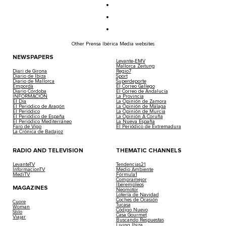
Other Prensa Ibérica Media websites
NEWSPAPERS
Levante-EMV
Mallorca Zeitung
Diari de Girona
Regio7
Diario de Ibiza
Sport
Diario de Mallorca
Superdeporte
Empordà
El Correo Gallego
Diario Córdoba
El Correo de Andalucía
INFORMACIÓN
La Provincia
El Día
La Opinión de Zamora
El Periódico de Aragón
La Opinión de Málaga
El Periódico
La Opinión de Murcia
El Periódico de España
La Opinión A Coruña
El Periódico Mediterráneo
La Nueva España
Faro de Vigo
El Periódico de Extremadura
La Crónica de Badajoz
RADIO AND TELEVISION
THEMATIC CHANNELS
LevanteTV
Tendencias21
InformacionTV
Medio Ambiente
MediTV
Fórmula1
Compramejor
Iberempleos
MAGAZINES
Neomotor
Lotería de Navidad
Coches de Ocasión
Cuore
Tucasa
Woman
Código Nuevo
Stilo
Casa Gourmet
Viajar
Buscando Respuestas
Living Ibiza