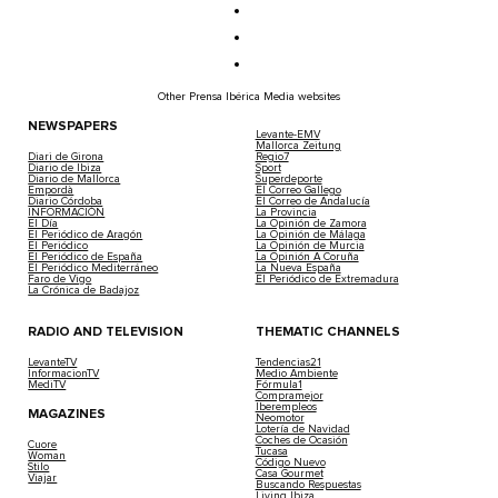
Other Prensa Ibérica Media websites
NEWSPAPERS
Levante-EMV
Mallorca Zeitung
Diari de Girona
Regio7
Diario de Ibiza
Sport
Diario de Mallorca
Superdeporte
Empordà
El Correo Gallego
Diario Córdoba
El Correo de Andalucía
INFORMACIÓN
La Provincia
El Día
La Opinión de Zamora
El Periódico de Aragón
La Opinión de Málaga
El Periódico
La Opinión de Murcia
El Periódico de España
La Opinión A Coruña
El Periódico Mediterráneo
La Nueva España
Faro de Vigo
El Periódico de Extremadura
La Crónica de Badajoz
RADIO AND TELEVISION
THEMATIC CHANNELS
LevanteTV
Tendencias21
InformacionTV
Medio Ambiente
MediTV
Fórmula1
Compramejor
Iberempleos
MAGAZINES
Neomotor
Lotería de Navidad
Coches de Ocasión
Cuore
Tucasa
Woman
Código Nuevo
Stilo
Casa Gourmet
Viajar
Buscando Respuestas
Living Ibiza