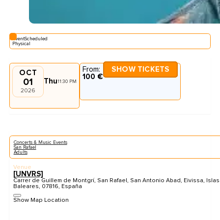
EventScheduled
Physical
From:
SHOW TICKETS
OCT
100 €
01
Thu
11:30 PM
2026
Concerts & Music Events
San Rafael
Adults
Venue
[UNVRS]
Carrer de Guillem de Montgrí, San Rafael, San Antonio Abad, Eivissa, Islas
Baleares, 07816, España
Show Map Location