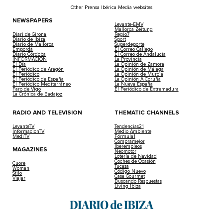
Other Prensa Ibérica Media websites
NEWSPAPERS
Levante-EMV
Mallorca Zeitung
Diari de Girona
Regio7
Diario de Ibiza
Sport
Diario de Mallorca
Superdeporte
Empordà
El Correo Gallego
Diario Córdoba
El Correo de Andalucía
INFORMACIÓN
La Provincia
El Día
La Opinión de Zamora
El Periódico de Aragón
La Opinión de Málaga
El Periódico
La Opinión de Murcia
El Periódico de España
La Opinión A Coruña
El Periódico Mediterráneo
La Nueva España
Faro de Vigo
El Periódico de Extremadura
La Crónica de Badajoz
RADIO AND TELEVISION
THEMATIC CHANNELS
LevanteTV
Tendencias21
InformacionTV
Medio Ambiente
MediTV
Fórmula1
Compramejor
Iberempleos
MAGAZINES
Neomotor
Lotería de Navidad
Coches de Ocasión
Cuore
Tucasa
Woman
Código Nuevo
Stilo
Casa Gourmet
Viajar
Buscando Respuestas
Living Ibiza