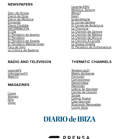
NEWSPAPERS
Levante-EMV
Mallorca Zeitung
Diari de Girona
Regio7
Diario de Ibiza
Sport
Diario de Mallorca
Superdeporte
Empordà
El Correo Gallego
Diario Córdoba
El Correo de Andalucía
INFORMACIÓN
La Provincia
El Día
La Opinión de Zamora
El Periódico de Aragón
La Opinión de Málaga
El Periódico
La Opinión de Murcia
El Periódico de España
La Opinión A Coruña
El Periódico Mediterráneo
La Nueva España
Faro de Vigo
El Periódico de Extremadura
La Crónica de Badajoz
RADIO AND TELEVISION
THEMATIC CHANNELS
LevanteTV
Tendencias21
InformacionTV
Medio Ambiente
MediTV
Fórmula1
Compramejor
Iberempleos
MAGAZINES
Neomotor
Lotería de Navidad
Coches de Ocasión
Cuore
Tucasa
Woman
Código Nuevo
Stilo
Casa Gourmet
Viajar
Buscando Respuestas
Living Ibiza