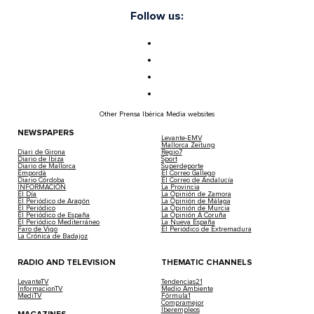
Follow us:
Other Prensa Ibérica Media websites
NEWSPAPERS
Levante-EMV
Mallorca Zeitung
Diari de Girona
Regio7
Diario de Ibiza
Sport
Diario de Mallorca
Superdeporte
Empordà
El Correo Gallego
Diario Córdoba
El Correo de Andalucía
INFORMACIÓN
La Provincia
El Día
La Opinión de Zamora
El Periódico de Aragón
La Opinión de Málaga
El Periódico
La Opinión de Murcia
El Periódico de España
La Opinión A Coruña
El Periódico Mediterráneo
La Nueva España
Faro de Vigo
El Periódico de Extremadura
La Crónica de Badajoz
RADIO AND TELEVISION
THEMATIC CHANNELS
LevanteTV
Tendencias21
InformacionTV
Medio Ambiente
MediTV
Fórmula1
Compramejor
Iberempleos