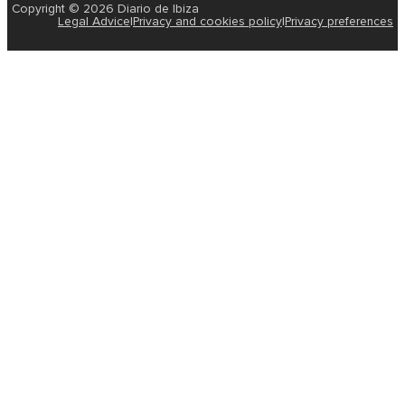
Copyright © 2026 Diario de Ibiza
Legal Advice
|
Privacy and cookies policy
|
Privacy preferences