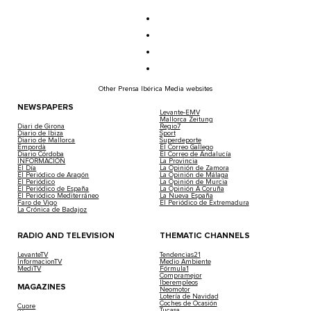
Other Prensa Ibérica Media websites
NEWSPAPERS
Levante-EMV
Mallorca Zeitung
Diari de Girona
Regio7
Diario de Ibiza
Sport
Diario de Mallorca
Superdeporte
Empordà
El Correo Gallego
Diario Córdoba
El Correo de Andalucía
INFORMACIÓN
La Provincia
El Día
La Opinión de Zamora
El Periódico de Aragón
La Opinión de Málaga
El Periódico
La Opinión de Murcia
El Periódico de España
La Opinión A Coruña
El Periódico Mediterráneo
La Nueva España
Faro de Vigo
El Periódico de Extremadura
La Crónica de Badajoz
RADIO AND TELEVISION
THEMATIC CHANNELS
LevanteTV
Tendencias21
InformacionTV
Medio Ambiente
MediTV
Fórmula1
Compramejor
Iberempleos
MAGAZINES
Neomotor
Lotería de Navidad
Coches de Ocasión
Cuore
Tucasa