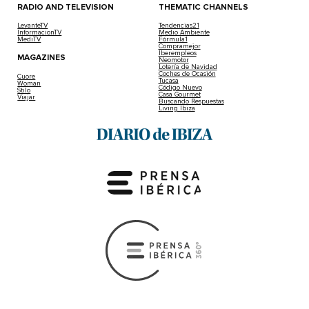
RADIO AND TELEVISION
THEMATIC CHANNELS
LevanteTV
Tendencias21
InformacionTV
Medio Ambiente
MediTV
Fórmula1
Compramejor
Iberempleos
MAGAZINES
Neomotor
Lotería de Navidad
Coches de Ocasión
Cuore
Tucasa
Woman
Código Nuevo
Stilo
Casa Gourmet
Viajar
Buscando Respuestas
Living Ibiza