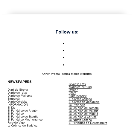
Follow us:
Other Prensa Ibérica Media websites
NEWSPAPERS
Levante-EMV
Mallorca Zeitung
Diari de Girona
Regio7
Diario de Ibiza
Sport
Diario de Mallorca
Superdeporte
Empordà
El Correo Gallego
Diario Córdoba
El Correo de Andalucía
INFORMACIÓN
La Provincia
El Día
La Opinión de Zamora
El Periódico de Aragón
La Opinión de Málaga
El Periódico
La Opinión de Murcia
El Periódico de España
La Opinión A Coruña
El Periódico Mediterráneo
La Nueva España
Faro de Vigo
El Periódico de Extremadura
La Crónica de Badajoz