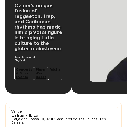
Ozuna’s unique
fusion of
reggaeton, trap,
and Caribbean
rhythms has made
him a pivotal figure
in bringing Latin
culture to the
global mainstream
EventScheduled
Physical
Concerts
Playa
Adults
& Music
d'en
Events
Bossa
Venue
Ushuaïa Ibiza
Platja den Bossa, 10, 07817 Sant Jordi de ses Salines, Illes
Balears