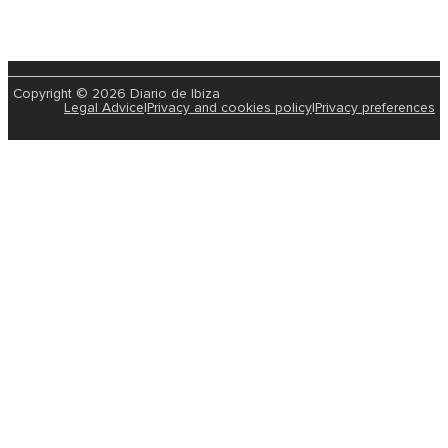
Copyright © 2026 Diario de Ibiza
Legal Advice
|
Privacy and cookies policy
|
Privacy preferences