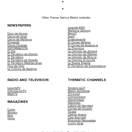
Other Prensa Ibérica Media websites
NEWSPAPERS
Levante-EMV
Mallorca Zeitung
Diari de Girona
Regio7
Diario de Ibiza
Sport
Diario de Mallorca
Superdeporte
Empordà
El Correo Gallego
Diario Córdoba
El Correo de Andalucía
INFORMACIÓN
La Provincia
El Día
La Opinión de Zamora
El Periódico de Aragón
La Opinión de Málaga
El Periódico
La Opinión de Murcia
El Periódico de España
La Opinión A Coruña
El Periódico Mediterráneo
La Nueva España
Faro de Vigo
El Periódico de Extremadura
La Crónica de Badajoz
RADIO AND TELEVISION
THEMATIC CHANNELS
LevanteTV
Tendencias21
InformacionTV
Medio Ambiente
MediTV
Fórmula1
Compramejor
Iberempleos
MAGAZINES
Neomotor
Lotería de Navidad
Coches de Ocasión
Cuore
Tucasa
Woman
Código Nuevo
Stilo
Casa Gourmet
Viajar
Buscando Respuestas
Living Ibiza