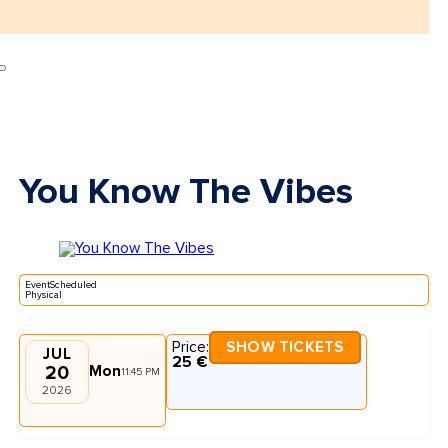
You Know The Vibes
EventScheduled
Physical
Price:
SHOW TICKETS
JUL
25 €
20
Mon
11:45 PM
2026