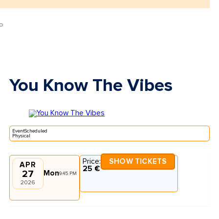
You Know The Vibes
EventScheduled
Physical
Price:
SHOW TICKETS
APR
25 €
27
Mon
9:45 PM
2026