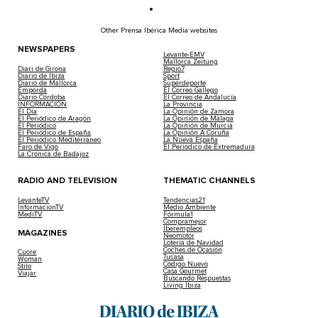
Other Prensa Ibérica Media websites
NEWSPAPERS
Levante-EMV
Mallorca Zeitung
Diari de Girona
Regio7
Diario de Ibiza
Sport
Diario de Mallorca
Superdeporte
Empordà
El Correo Gallego
Diario Córdoba
El Correo de Andalucía
INFORMACIÓN
La Provincia
El Día
La Opinión de Zamora
El Periódico de Aragón
La Opinión de Málaga
El Periódico
La Opinión de Murcia
El Periódico de España
La Opinión A Coruña
El Periódico Mediterráneo
La Nueva España
Faro de Vigo
El Periódico de Extremadura
La Crónica de Badajoz
RADIO AND TELEVISION
THEMATIC CHANNELS
LevanteTV
Tendencias21
InformacionTV
Medio Ambiente
MediTV
Fórmula1
Compramejor
Iberempleos
MAGAZINES
Neomotor
Lotería de Navidad
Coches de Ocasión
Cuore
Tucasa
Woman
Código Nuevo
Stilo
Casa Gourmet
Viajar
Buscando Respuestas
Living Ibiza