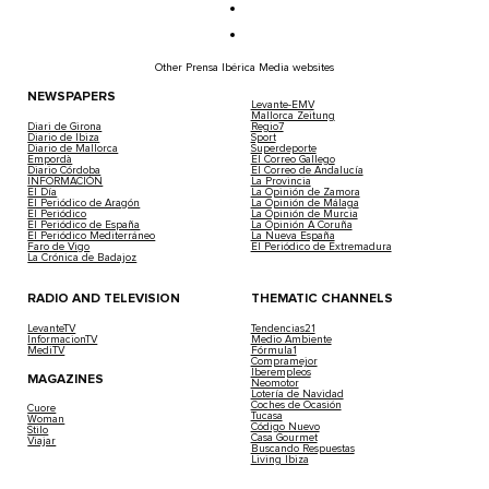
Other Prensa Ibérica Media websites
NEWSPAPERS
Levante-EMV
Mallorca Zeitung
Diari de Girona
Regio7
Diario de Ibiza
Sport
Diario de Mallorca
Superdeporte
Empordà
El Correo Gallego
Diario Córdoba
El Correo de Andalucía
INFORMACIÓN
La Provincia
El Día
La Opinión de Zamora
El Periódico de Aragón
La Opinión de Málaga
El Periódico
La Opinión de Murcia
El Periódico de España
La Opinión A Coruña
El Periódico Mediterráneo
La Nueva España
Faro de Vigo
El Periódico de Extremadura
La Crónica de Badajoz
RADIO AND TELEVISION
THEMATIC CHANNELS
LevanteTV
Tendencias21
InformacionTV
Medio Ambiente
MediTV
Fórmula1
Compramejor
Iberempleos
MAGAZINES
Neomotor
Lotería de Navidad
Coches de Ocasión
Cuore
Tucasa
Woman
Código Nuevo
Stilo
Casa Gourmet
Viajar
Buscando Respuestas
Living Ibiza