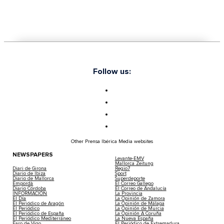
Follow us:
Other Prensa Ibérica Media websites
NEWSPAPERS
Levante-EMV
Mallorca Zeitung
Diari de Girona
Regio7
Diario de Ibiza
Sport
Diario de Mallorca
Superdeporte
Empordà
El Correo Gallego
Diario Córdoba
El Correo de Andalucía
INFORMACIÓN
La Provincia
El Día
La Opinión de Zamora
El Periódico de Aragón
La Opinión de Málaga
El Periódico
La Opinión de Murcia
El Periódico de España
La Opinión A Coruña
El Periódico Mediterráneo
La Nueva España
Faro de Vigo
El Periódico de Extremadura