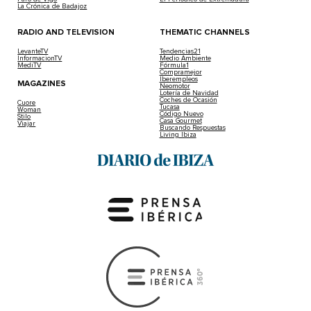
La Crónica de Badajoz
RADIO AND TELEVISION
THEMATIC CHANNELS
LevanteTV
Tendencias21
InformacionTV
Medio Ambiente
MediTV
Fórmula1
Compramejor
Iberempleos
MAGAZINES
Neomotor
Lotería de Navidad
Coches de Ocasión
Cuore
Tucasa
Woman
Código Nuevo
Stilo
Casa Gourmet
Viajar
Buscando Respuestas
Living Ibiza