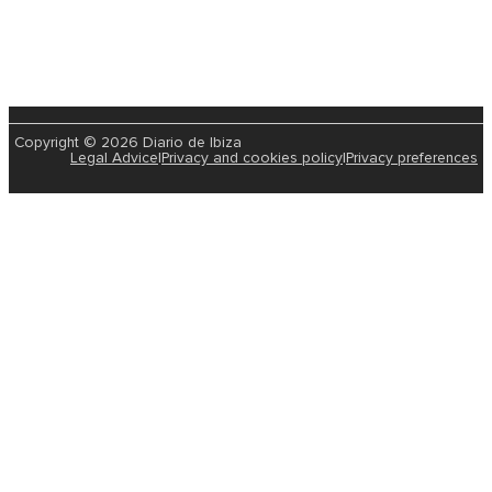
Copyright © 2026 Diario de Ibiza
Legal Advice
|
Privacy and cookies policy
|
Privacy preferences