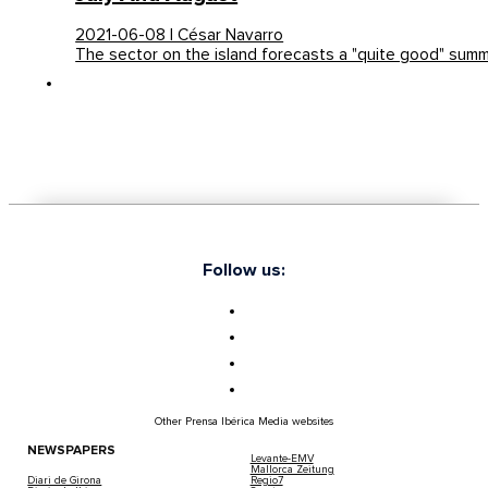
2021-06-08 | César Navarro
The sector on the island forecasts a "quite good" sum
Follow us:
Other Prensa Ibérica Media websites
NEWSPAPERS
Levante-EMV
Mallorca Zeitung
Diari de Girona
Regio7