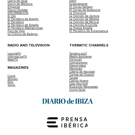
Diario de Ibiza
Sport
Diario de Mallorca
Superdeporte
Empordà
El Correo Gallego
Diario Córdoba
El Correo de Andalucía
INFORMACIÓN
La Provincia
El Día
La Opinión de Zamora
El Periódico de Aragón
La Opinión de Málaga
El Periódico
La Opinión de Murcia
El Periódico de España
La Opinión A Coruña
El Periódico Mediterráneo
La Nueva España
Faro de Vigo
El Periódico de Extremadura
La Crónica de Badajoz
RADIO AND TELEVISION
THEMATIC CHANNELS
LevanteTV
Tendencias21
InformacionTV
Medio Ambiente
MediTV
Fórmula1
Compramejor
Iberempleos
MAGAZINES
Neomotor
Lotería de Navidad
Coches de Ocasión
Cuore
Tucasa
Woman
Código Nuevo
Stilo
Casa Gourmet
Viajar
Buscando Respuestas
Living Ibiza