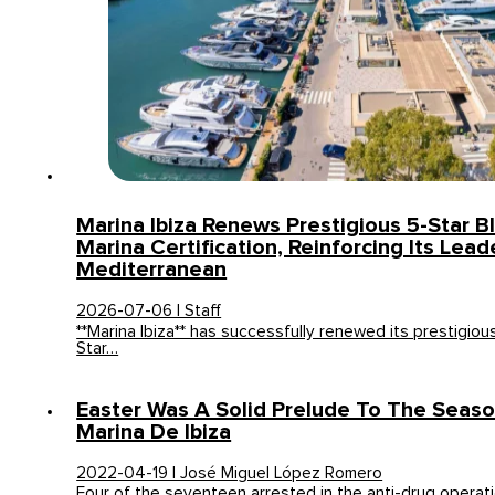
Marina Ibiza Renews Prestigious 5-Star B
Marina Certification, Reinforcing Its Lead
Mediterranean
2026-07-06 | Staff
**Marina Ibiza** has successfully renewed its prestigiou
Star…
Easter Was A Solid Prelude To The Seaso
Marina De Ibiza
2022-04-19 | José Miguel López Romero
Four of the seventeen arrested in the anti-drug opera