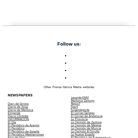
Follow us:
Other Prensa Ibérica Media websites
NEWSPAPERS
Levante-EMV
Mallorca Zeitung
Diari de Girona
Regio7
Diario de Ibiza
Sport
Diario de Mallorca
Superdeporte
Empordà
El Correo Gallego
Diario Córdoba
El Correo de Andalucía
INFORMACIÓN
La Provincia
El Día
La Opinión de Zamora
El Periódico de Aragón
La Opinión de Málaga
El Periódico
La Opinión de Murcia
El Periódico de España
La Opinión A Coruña
El Periódico Mediterráneo
La Nueva España
Faro de Vigo
El Periódico de Extremadura