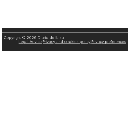
Copyright © 2026 Diario de Ibiza
Legal Advice
|
Privacy and cookies policy
|
Privacy preferences