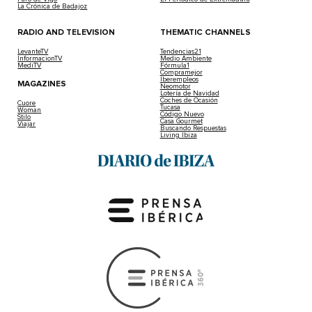
La Crónica de Badajoz
RADIO AND TELEVISION
THEMATIC CHANNELS
LevanteTV
Tendencias21
InformacionTV
Medio Ambiente
MediTV
Fórmula1
Compramejor
Iberempleos
MAGAZINES
Neomotor
Lotería de Navidad
Coches de Ocasión
Cuore
Tucasa
Woman
Código Nuevo
Stilo
Casa Gourmet
Viajar
Buscando Respuestas
Living Ibiza