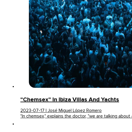
“Chemsex” In Ibiza Villas And Yachts
2023-07-17 | José Miguel López Romero
"In chemsex," explains the doctor, "we are talking about