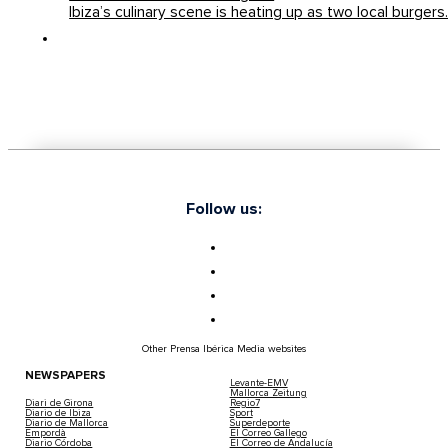
Ibiza’s culinary scene is heating up as two local burger
Follow us:
Other Prensa Ibérica Media websites
NEWSPAPERS
Levante-EMV
Mallorca Zeitung
Diari de Girona
Regio7
Diario de Ibiza
Sport
Diario de Mallorca
Superdeporte
Empordà
El Correo Gallego
Diario Córdoba
El Correo de Andalucía