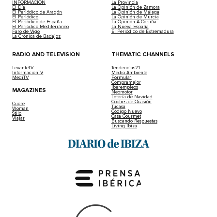
INFORMACIÓN
La Provincia
El Día
La Opinión de Zamora
El Periódico de Aragón
La Opinión de Málaga
El Periódico
La Opinión de Murcia
El Periódico de España
La Opinión A Coruña
El Periódico Mediterráneo
La Nueva España
Faro de Vigo
El Periódico de Extremadura
La Crónica de Badajoz
RADIO AND TELEVISION
THEMATIC CHANNELS
LevanteTV
Tendencias21
InformacionTV
Medio Ambiente
MediTV
Fórmula1
Compramejor
Iberempleos
MAGAZINES
Neomotor
Lotería de Navidad
Coches de Ocasión
Cuore
Tucasa
Woman
Código Nuevo
Stilo
Casa Gourmet
Viajar
Buscando Respuestas
Living Ibiza