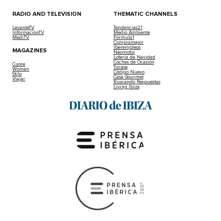
RADIO AND TELEVISION
THEMATIC CHANNELS
LevanteTV
Tendencias21
InformacionTV
Medio Ambiente
MediTV
Fórmula1
Compramejor
Iberempleos
MAGAZINES
Neomotor
Lotería de Navidad
Coches de Ocasión
Cuore
Tucasa
Woman
Código Nuevo
Stilo
Casa Gourmet
Viajar
Buscando Respuestas
Living Ibiza