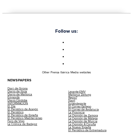
Follow us:
Other Prensa Ibérica Media websites
NEWSPAPERS
Diari de Girona
Diario de Ibiza
Levante-EMV
Diario de Mallorca
Mallorca Zeitung
Empordà
Regio7
Diario Córdoba
Sport
INFORMACIÓN
Superdeporte
El Día
El Correo Gallego
El Periódico de Aragón
El Correo de Andalucía
El Periódico
La Provincia
El Periódico de España
La Opinión de Zamora
El Periódico Mediterráneo
La Opinión de Málaga
Faro de Vigo
La Opinión de Murcia
La Crónica de Badajoz
La Opinión A Coruña
La Nueva España
El Periódico de Extremadura