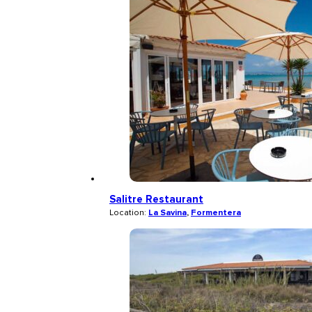
Salitre Restaurant
Location:
La Savina
,
Formentera