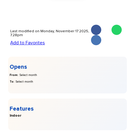
Last modified on Monday, November 17 2025,
7.28pm
Add to Favorites
Opens
From:
Select month
To:
Select month
Features
Indoor