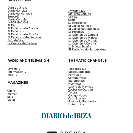
Diari de Girona
Diario de Ibiza
Levante-EMV
Diario de Mallorca
Mallorca Zeitung
Empordà
Regio7
Diario Córdoba
Sport
INFORMACIÓN
Superdeporte
El Día
El Correo Gallego
El Periódico de Aragón
El Correo de Andalucía
El Periódico
La Provincia
El Periódico de España
La Opinión de Zamora
El Periódico Mediterráneo
La Opinión de Málaga
Faro de Vigo
La Opinión de Murcia
La Crónica de Badajoz
La Opinión A Coruña
La Nueva España
El Periódico de Extremadura
RADIO AND TELEVISION
THEMATIC CHANNELS
LevanteTV
Tendencias21
InformacionTV
Medio Ambiente
MediTV
Fórmula1
Compramejor
Iberempleos
MAGAZINES
Neomotor
Lotería de Navidad
Coches de Ocasión
Cuore
Tucasa
Woman
Código Nuevo
Stilo
Casa Gourmet
Viajar
Buscando Respuestas
Living Ibiza