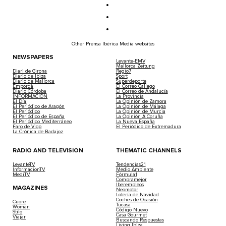
Other Prensa Ibérica Media websites
NEWSPAPERS
Levante-EMV
Mallorca Zeitung
Diari de Girona
Regio7
Diario de Ibiza
Sport
Diario de Mallorca
Superdeporte
Empordà
El Correo Gallego
Diario Córdoba
El Correo de Andalucía
INFORMACIÓN
La Provincia
El Día
La Opinión de Zamora
El Periódico de Aragón
La Opinión de Málaga
El Periódico
La Opinión de Murcia
El Periódico de España
La Opinión A Coruña
El Periódico Mediterráneo
La Nueva España
Faro de Vigo
El Periódico de Extremadura
La Crónica de Badajoz
RADIO AND TELEVISION
THEMATIC CHANNELS
LevanteTV
Tendencias21
InformacionTV
Medio Ambiente
MediTV
Fórmula1
Compramejor
Iberempleos
MAGAZINES
Neomotor
Lotería de Navidad
Coches de Ocasión
Cuore
Tucasa
Woman
Código Nuevo
Stilo
Casa Gourmet
Viajar
Buscando Respuestas
Living Ibiza