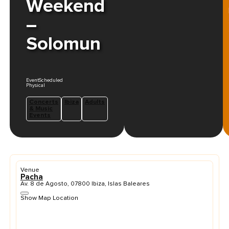
Weekend
–
Solomun
EventScheduled
Physical
Concerts
Ibiza
Adults
& Music
Events
Venue
Pacha
Av. 8 de Agosto, 07800 Ibiza, Islas Baleares
Show Map Location