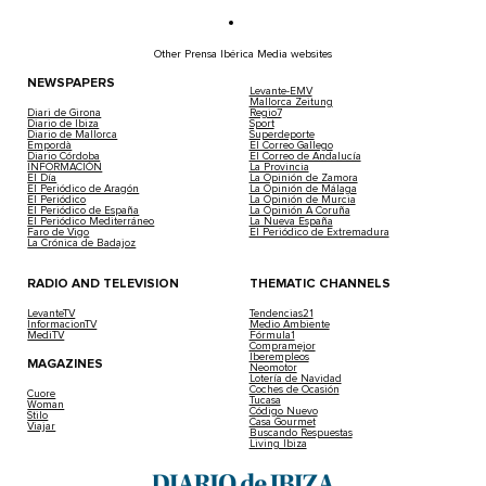
Other Prensa Ibérica Media websites
NEWSPAPERS
Levante-EMV
Mallorca Zeitung
Diari de Girona
Regio7
Diario de Ibiza
Sport
Diario de Mallorca
Superdeporte
Empordà
El Correo Gallego
Diario Córdoba
El Correo de Andalucía
INFORMACIÓN
La Provincia
El Día
La Opinión de Zamora
El Periódico de Aragón
La Opinión de Málaga
El Periódico
La Opinión de Murcia
El Periódico de España
La Opinión A Coruña
El Periódico Mediterráneo
La Nueva España
Faro de Vigo
El Periódico de Extremadura
La Crónica de Badajoz
RADIO AND TELEVISION
THEMATIC CHANNELS
LevanteTV
Tendencias21
InformacionTV
Medio Ambiente
MediTV
Fórmula1
Compramejor
Iberempleos
MAGAZINES
Neomotor
Lotería de Navidad
Coches de Ocasión
Cuore
Tucasa
Woman
Código Nuevo
Stilo
Casa Gourmet
Viajar
Buscando Respuestas
Living Ibiza