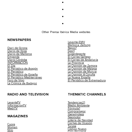
Other Prensa Ibérica Media websites
NEWSPAPERS
Levante-EMV
Mallorca Zeitung
Diari de Girona
Regio7
Diario de Ibiza
Sport
Diario de Mallorca
Superdeporte
Empordà
El Correo Gallego
Diario Córdoba
El Correo de Andalucía
INFORMACIÓN
La Provincia
El Día
La Opinión de Zamora
El Periódico de Aragón
La Opinión de Málaga
El Periódico
La Opinión de Murcia
El Periódico de España
La Opinión A Coruña
El Periódico Mediterráneo
La Nueva España
Faro de Vigo
El Periódico de Extremadura
La Crónica de Badajoz
RADIO AND TELEVISION
THEMATIC CHANNELS
LevanteTV
Tendencias21
InformacionTV
Medio Ambiente
MediTV
Fórmula1
Compramejor
Iberempleos
MAGAZINES
Neomotor
Lotería de Navidad
Coches de Ocasión
Cuore
Tucasa
Woman
Código Nuevo
Stilo
Casa Gourmet