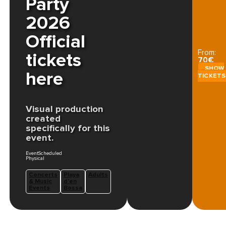
Party
2026
Official
From:
tickets
70€
SHOW
here
TICKETS
Visual production
created
specifically for this
event. ​
EventScheduled
Physical
Concerts
Playa
Adults
& Music
d'en
Events
Bossa