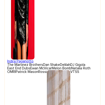
Indira Paganotto
The Martinez Brothers
Dan Shake
Delilah
DJ Gigola
East End Dubs
Ewan McVicar
Melon Bomb
Natalia Roth
OMRI
Patrick Mason
Rossi
VTSS