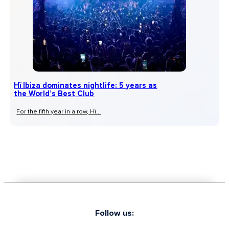
Hï Ibiza dominates nightlife: 5 years as
the World’s Best Club
For the fifth year in a row, Hï...
Follow us: