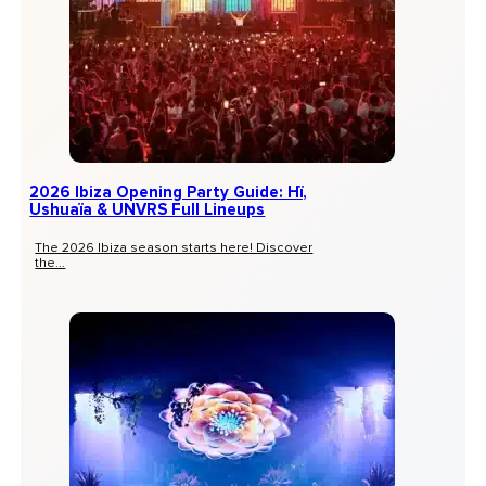
2026 Ibiza Opening Party Guide: Hï,
Ushuaïa & UNVRS Full Lineups
The 2026 Ibiza season starts here! Discover
the...