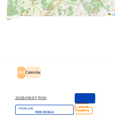
Le
Performers
LIST
Calendar
2026/09/07 11:00
SHOW
FROM:
20€
TICKETS
VIEW DETAILS