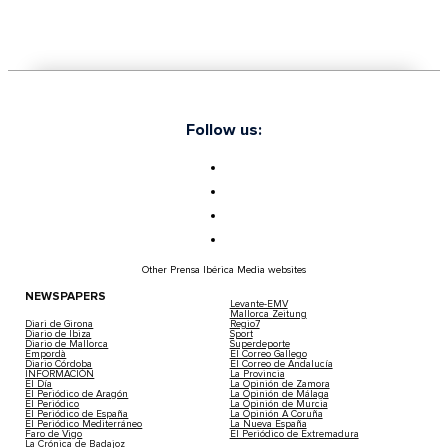
Follow us:
Other Prensa Ibérica Media websites
NEWSPAPERS
Levante-EMV
Mallorca Zeitung
Diari de Girona
Regio7
Diario de Ibiza
Sport
Diario de Mallorca
Superdeporte
Empordà
El Correo Gallego
Diario Córdoba
El Correo de Andalucía
INFORMACIÓN
La Provincia
El Día
La Opinión de Zamora
El Periódico de Aragón
La Opinión de Málaga
El Periódico
La Opinión de Murcia
El Periódico de España
La Opinión A Coruña
El Periódico Mediterráneo
La Nueva España
Faro de Vigo
El Periódico de Extremadura
La Crónica de Badajoz