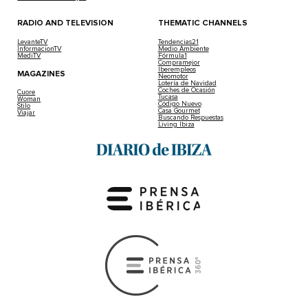
RADIO AND TELEVISION
THEMATIC CHANNELS
LevanteTV
Tendencias21
InformacionTV
Medio Ambiente
MediTV
Fórmula1
Compramejor
Iberempleos
MAGAZINES
Neomotor
Lotería de Navidad
Coches de Ocasión
Cuore
Tucasa
Woman
Código Nuevo
Stilo
Casa Gourmet
Viajar
Buscando Respuestas
Living Ibiza