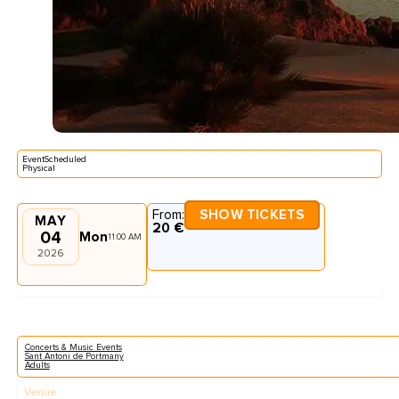
EventScheduled
Physical
From:
SHOW TICKETS
MAY
20 €
04
Mon
11:00 AM
2026
Concerts & Music Events
Sant Antoni de Portmany
Adults
Venue