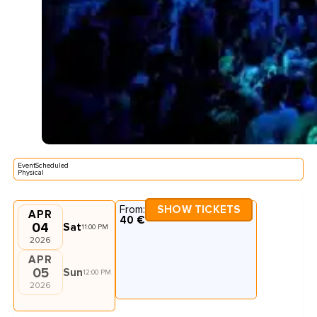
EventScheduled
Physical
From:
SHOW TICKETS
APR
40 €
04
Sat
11:00 PM
2026
APR
05
Sun
12:00 PM
2026