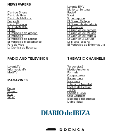
NEWSPAPERS
Levante-EMV
Mallorca Zeitung
Diari de Girona
Regio7
Diario de Ibiza
Sport
Diario de Mallorca
Superdeporte
Empordà
El Correo Gallego
Diario Córdoba
El Correo de Andalucía
INFORMACIÓN
La Provincia
El Día
La Opinión de Zamora
El Periódico de Aragón
La Opinión de Málaga
El Periódico
La Opinión de Murcia
El Periódico de España
La Opinión A Coruña
El Periódico Mediterráneo
La Nueva España
Faro de Vigo
El Periódico de Extremadura
La Crónica de Badajoz
RADIO AND TELEVISION
THEMATIC CHANNELS
LevanteTV
Tendencias21
InformacionTV
Medio Ambiente
MediTV
Fórmula1
Compramejor
Iberempleos
MAGAZINES
Neomotor
Lotería de Navidad
Coches de Ocasión
Cuore
Tucasa
Woman
Código Nuevo
Stilo
Casa Gourmet
Viajar
Buscando Respuestas
Living Ibiza