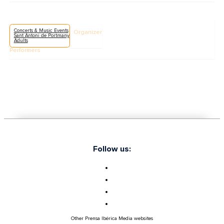
Concerts & Music Events
Organizer
Sant Antoni de Portmany
Adults
Performers
Follow us:
Other Prensa Ibérica Media websites