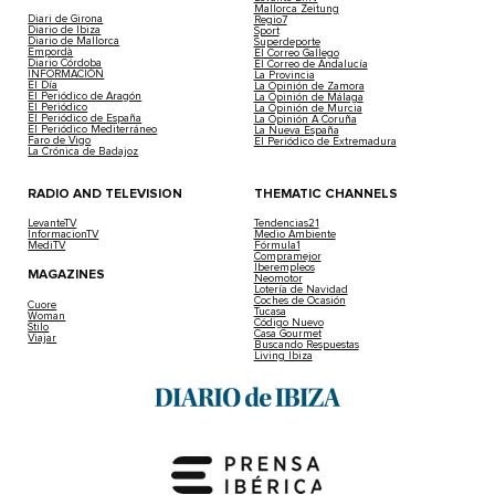
Mallorca Zeitung
Diari de Girona
Regio7
Diario de Ibiza
Sport
Diario de Mallorca
Superdeporte
Empordà
El Correo Gallego
Diario Córdoba
El Correo de Andalucía
INFORMACIÓN
La Provincia
El Día
La Opinión de Zamora
El Periódico de Aragón
La Opinión de Málaga
El Periódico
La Opinión de Murcia
El Periódico de España
La Opinión A Coruña
El Periódico Mediterráneo
La Nueva España
Faro de Vigo
El Periódico de Extremadura
La Crónica de Badajoz
RADIO AND TELEVISION
THEMATIC CHANNELS
LevanteTV
Tendencias21
InformacionTV
Medio Ambiente
MediTV
Fórmula1
Compramejor
Iberempleos
MAGAZINES
Neomotor
Lotería de Navidad
Coches de Ocasión
Cuore
Tucasa
Woman
Código Nuevo
Stilo
Casa Gourmet
Viajar
Buscando Respuestas
Living Ibiza