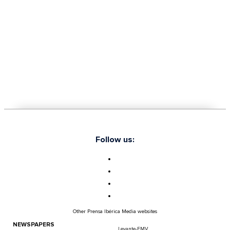
Follow us:
Other Prensa Ibérica Media websites
NEWSPAPERS
Levante-EMV