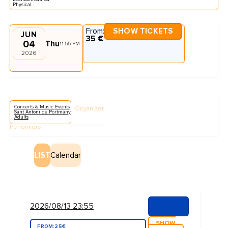
Physical
From:
SHOW TICKETS
JUN
35 €
04
Thu
11:55 PM
2026
Concerts & Music Events
Organizer
Sant Antoni de Portmany
Adults
Performers
LIST
Calendar
2026/08/13 23:55
SHOW
FROM:
25€