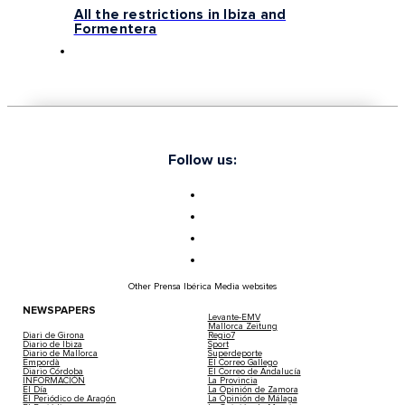
All the restrictions in Ibiza and
Formentera
Follow us:
Other Prensa Ibérica Media websites
NEWSPAPERS
Levante-EMV
Mallorca Zeitung
Diari de Girona
Regio7
Diario de Ibiza
Sport
Diario de Mallorca
Superdeporte
Empordà
El Correo Gallego
Diario Córdoba
El Correo de Andalucía
INFORMACIÓN
La Provincia
El Día
La Opinión de Zamora
El Periódico de Aragón
La Opinión de Málaga