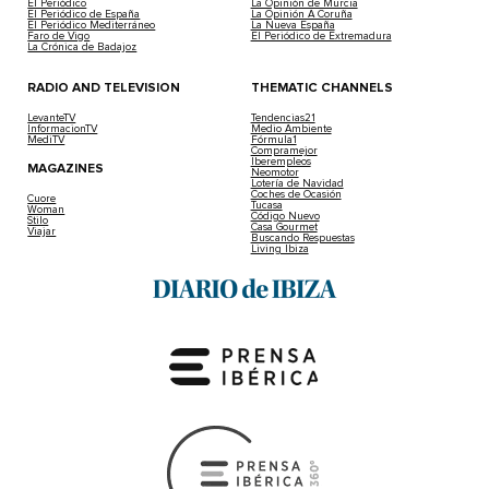
El Periódico
La Opinión de Murcia
El Periódico de España
La Opinión A Coruña
El Periódico Mediterráneo
La Nueva España
Faro de Vigo
El Periódico de Extremadura
La Crónica de Badajoz
RADIO AND TELEVISION
THEMATIC CHANNELS
LevanteTV
Tendencias21
InformacionTV
Medio Ambiente
MediTV
Fórmula1
Compramejor
Iberempleos
MAGAZINES
Neomotor
Lotería de Navidad
Coches de Ocasión
Cuore
Tucasa
Woman
Código Nuevo
Stilo
Casa Gourmet
Viajar
Buscando Respuestas
Living Ibiza