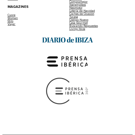
Compramejor
Iberempleos
MAGAZINES
Neomotor
Lotería de Navidad
Coches de Ocasión
Cuore
Tucasa
Woman
Código Nuevo
Stilo
Casa Gourmet
Viajar
Buscando Respuestas
Living Ibiza