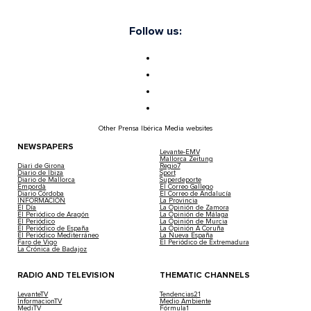
Follow us:
Other Prensa Ibérica Media websites
NEWSPAPERS
Levante-EMV
Mallorca Zeitung
Diari de Girona
Regio7
Diario de Ibiza
Sport
Diario de Mallorca
Superdeporte
Empordà
El Correo Gallego
Diario Córdoba
El Correo de Andalucía
INFORMACIÓN
La Provincia
El Día
La Opinión de Zamora
El Periódico de Aragón
La Opinión de Málaga
El Periódico
La Opinión de Murcia
El Periódico de España
La Opinión A Coruña
El Periódico Mediterráneo
La Nueva España
Faro de Vigo
El Periódico de Extremadura
La Crónica de Badajoz
RADIO AND TELEVISION
THEMATIC CHANNELS
LevanteTV
Tendencias21
InformacionTV
Medio Ambiente
MediTV
Fórmula1