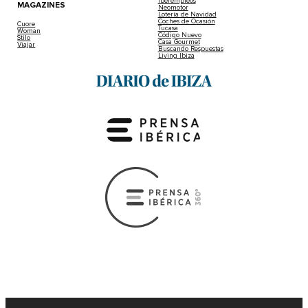
Iberempleos
MAGAZINES
Neomotor
Lotería de Navidad
Coches de Ocasión
Cuore
Tucasa
Woman
Código Nuevo
Stilo
Casa Gourmet
Viajar
Buscando Respuestas
Living Ibiza