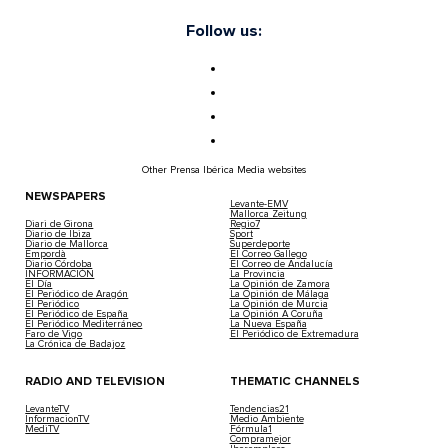
Follow us:
Other Prensa Ibérica Media websites
NEWSPAPERS
Levante-EMV
Mallorca Zeitung
Diari de Girona
Regio7
Diario de Ibiza
Sport
Diario de Mallorca
Superdeporte
Empordà
El Correo Gallego
Diario Córdoba
El Correo de Andalucía
INFORMACIÓN
La Provincia
El Día
La Opinión de Zamora
El Periódico de Aragón
La Opinión de Málaga
El Periódico
La Opinión de Murcia
El Periódico de España
La Opinión A Coruña
El Periódico Mediterráneo
La Nueva España
Faro de Vigo
El Periódico de Extremadura
La Crónica de Badajoz
RADIO AND TELEVISION
THEMATIC CHANNELS
LevanteTV
Tendencias21
InformacionTV
Medio Ambiente
MediTV
Fórmula1
Compramejor