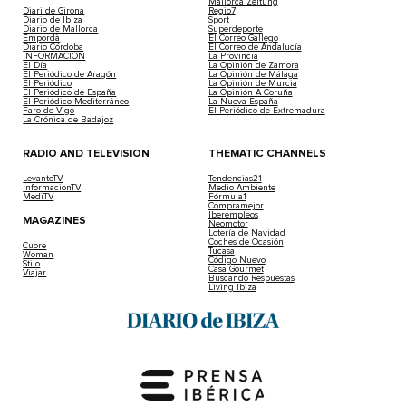
Mallorca Zeitung
Diari de Girona
Regio7
Diario de Ibiza
Sport
Diario de Mallorca
Superdeporte
Empordà
El Correo Gallego
Diario Córdoba
El Correo de Andalucía
INFORMACIÓN
La Provincia
El Día
La Opinión de Zamora
El Periódico de Aragón
La Opinión de Málaga
El Periódico
La Opinión de Murcia
El Periódico de España
La Opinión A Coruña
El Periódico Mediterráneo
La Nueva España
Faro de Vigo
El Periódico de Extremadura
La Crónica de Badajoz
RADIO AND TELEVISION
THEMATIC CHANNELS
LevanteTV
Tendencias21
InformacionTV
Medio Ambiente
MediTV
Fórmula1
Compramejor
Iberempleos
MAGAZINES
Neomotor
Lotería de Navidad
Coches de Ocasión
Cuore
Tucasa
Woman
Código Nuevo
Stilo
Casa Gourmet
Viajar
Buscando Respuestas
Living Ibiza