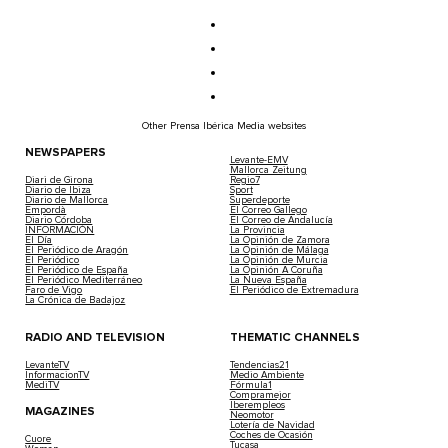
Other Prensa Ibérica Media websites
NEWSPAPERS
Levante-EMV
Mallorca Zeitung
Diari de Girona
Regio7
Diario de Ibiza
Sport
Diario de Mallorca
Superdeporte
Empordà
El Correo Gallego
Diario Córdoba
El Correo de Andalucía
INFORMACIÓN
La Provincia
El Día
La Opinión de Zamora
El Periódico de Aragón
La Opinión de Málaga
El Periódico
La Opinión de Murcia
El Periódico de España
La Opinión A Coruña
El Periódico Mediterráneo
La Nueva España
Faro de Vigo
El Periódico de Extremadura
La Crónica de Badajoz
RADIO AND TELEVISION
THEMATIC CHANNELS
LevanteTV
Tendencias21
InformacionTV
Medio Ambiente
MediTV
Fórmula1
Compramejor
Iberempleos
MAGAZINES
Neomotor
Lotería de Navidad
Coches de Ocasión
Cuore
Tucasa