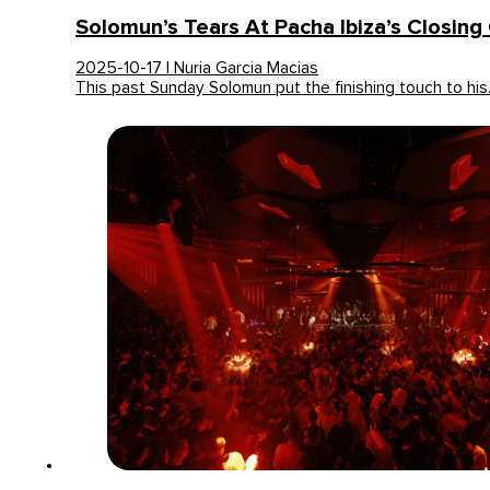
Solomun’s Tears At Pacha Ibiza’s Closin
2025-10-17 | Nuria Garcia Macias
This past Sunday Solomun put the finishing touch to hi