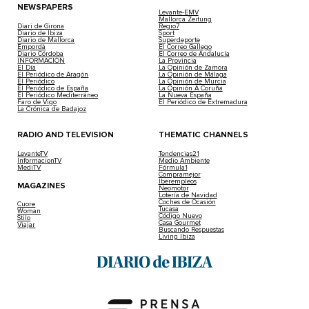
NEWSPAPERS
Levante-EMV
Mallorca Zeitung
Diari de Girona
Regio7
Diario de Ibiza
Sport
Diario de Mallorca
Superdeporte
Empordà
El Correo Gallego
Diario Córdoba
El Correo de Andalucía
INFORMACIÓN
La Provincia
El Día
La Opinión de Zamora
El Periódico de Aragón
La Opinión de Málaga
El Periódico
La Opinión de Murcia
El Periódico de España
La Opinión A Coruña
El Periódico Mediterráneo
La Nueva España
Faro de Vigo
El Periódico de Extremadura
La Crónica de Badajoz
RADIO AND TELEVISION
THEMATIC CHANNELS
LevanteTV
Tendencias21
InformacionTV
Medio Ambiente
MediTV
Fórmula1
Compramejor
Iberempleos
MAGAZINES
Neomotor
Lotería de Navidad
Coches de Ocasión
Cuore
Tucasa
Woman
Código Nuevo
Stilo
Casa Gourmet
Viajar
Buscando Respuestas
Living Ibiza