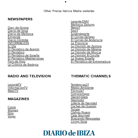
Other Prensa Ibérica Media websites
NEWSPAPERS
Levante-EMV
Mallorca Zeitung
Diari de Girona
Regio7
Diario de Ibiza
Sport
Diario de Mallorca
Superdeporte
Empordà
El Correo Gallego
Diario Córdoba
El Correo de Andalucía
INFORMACIÓN
La Provincia
El Día
La Opinión de Zamora
El Periódico de Aragón
La Opinión de Málaga
El Periódico
La Opinión de Murcia
El Periódico de España
La Opinión A Coruña
El Periódico Mediterráneo
La Nueva España
Faro de Vigo
El Periódico de Extremadura
La Crónica de Badajoz
RADIO AND TELEVISION
THEMATIC CHANNELS
LevanteTV
Tendencias21
InformacionTV
Medio Ambiente
MediTV
Fórmula1
Compramejor
Iberempleos
MAGAZINES
Neomotor
Lotería de Navidad
Coches de Ocasión
Cuore
Tucasa
Woman
Código Nuevo
Stilo
Casa Gourmet
Viajar
Buscando Respuestas
Living Ibiza