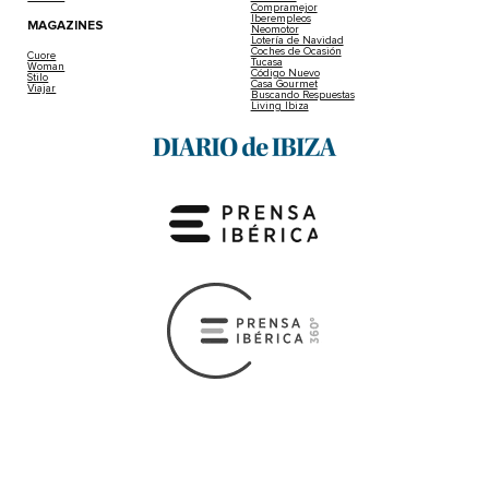
Compramejor
Iberempleos
MAGAZINES
Neomotor
Lotería de Navidad
Coches de Ocasión
Cuore
Tucasa
Woman
Código Nuevo
Stilo
Casa Gourmet
Viajar
Buscando Respuestas
Living Ibiza