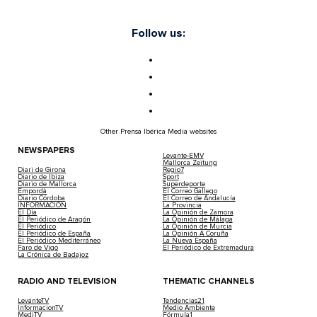
Follow us:
Other Prensa Ibérica Media websites
NEWSPAPERS
Levante-EMV
Mallorca Zeitung
Diari de Girona
Regio7
Diario de Ibiza
Sport
Diario de Mallorca
Superdeporte
Empordà
El Correo Gallego
Diario Córdoba
El Correo de Andalucía
INFORMACIÓN
La Provincia
El Día
La Opinión de Zamora
El Periódico de Aragón
La Opinión de Málaga
El Periódico
La Opinión de Murcia
El Periódico de España
La Opinión A Coruña
El Periódico Mediterráneo
La Nueva España
Faro de Vigo
El Periódico de Extremadura
La Crónica de Badajoz
RADIO AND TELEVISION
THEMATIC CHANNELS
LevanteTV
Tendencias21
InformacionTV
Medio Ambiente
MediTV
Fórmula1