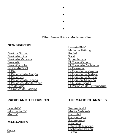
Other Prensa Ibérica Media websites
NEWSPAPERS
Levante-EMV
Mallorca Zeitung
Diari de Girona
Regio7
Diario de Ibiza
Sport
Diario de Mallorca
Superdeporte
Empordà
El Correo Gallego
Diario Córdoba
El Correo de Andalucía
INFORMACIÓN
La Provincia
El Día
La Opinión de Zamora
El Periódico de Aragón
La Opinión de Málaga
El Periódico
La Opinión de Murcia
El Periódico de España
La Opinión A Coruña
El Periódico Mediterráneo
La Nueva España
Faro de Vigo
El Periódico de Extremadura
La Crónica de Badajoz
RADIO AND TELEVISION
THEMATIC CHANNELS
LevanteTV
Tendencias21
InformacionTV
Medio Ambiente
MediTV
Fórmula1
Compramejor
Iberempleos
MAGAZINES
Neomotor
Lotería de Navidad
Coches de Ocasión
Cuore
Tucasa