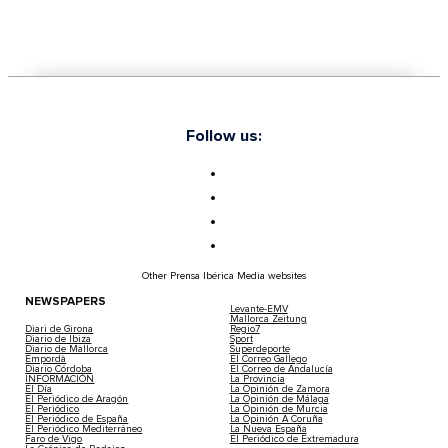
Follow us:
Other Prensa Ibérica Media websites
NEWSPAPERS
Levante-EMV
Mallorca Zeitung
Diari de Girona
Regio7
Diario de Ibiza
Sport
Diario de Mallorca
Superdeporte
Empordà
El Correo Gallego
Diario Córdoba
El Correo de Andalucía
INFORMACIÓN
La Provincia
El Día
La Opinión de Zamora
El Periódico de Aragón
La Opinión de Málaga
El Periódico
La Opinión de Murcia
El Periódico de España
La Opinión A Coruña
El Periódico Mediterráneo
La Nueva España
Faro de Vigo
El Periódico de Extremadura