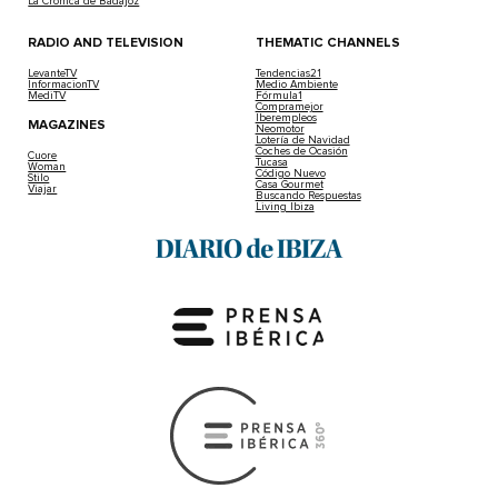
La Crónica de Badajoz
RADIO AND TELEVISION
THEMATIC CHANNELS
LevanteTV
Tendencias21
InformacionTV
Medio Ambiente
MediTV
Fórmula1
Compramejor
Iberempleos
MAGAZINES
Neomotor
Lotería de Navidad
Coches de Ocasión
Cuore
Tucasa
Woman
Código Nuevo
Stilo
Casa Gourmet
Viajar
Buscando Respuestas
Living Ibiza