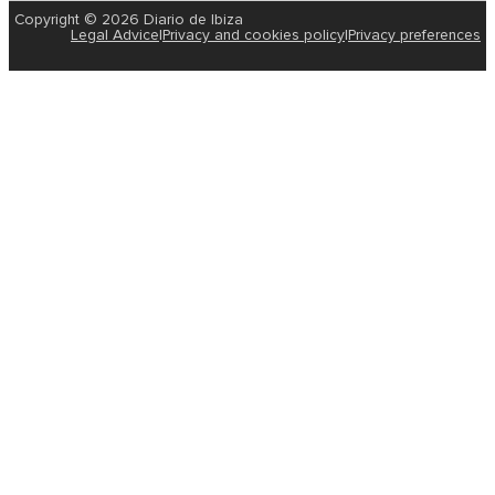
Copyright © 2026 Diario de Ibiza
Legal Advice
|
Privacy and cookies policy
|
Privacy preferences