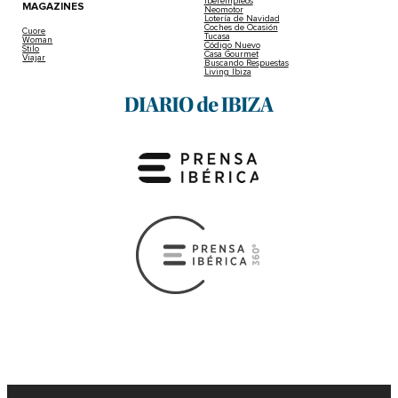
Iberempleos
MAGAZINES
Neomotor
Lotería de Navidad
Coches de Ocasión
Cuore
Tucasa
Woman
Código Nuevo
Stilo
Casa Gourmet
Viajar
Buscando Respuestas
Living Ibiza