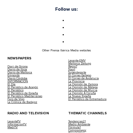
Follow us:
Other Prensa Ibérica Media websites
NEWSPAPERS
Levante-EMV
Mallorca Zeitung
Diari de Girona
Regio7
Diario de Ibiza
Sport
Diario de Mallorca
Superdeporte
Empordà
El Correo Gallego
Diario Córdoba
El Correo de Andalucía
INFORMACIÓN
La Provincia
El Día
La Opinión de Zamora
El Periódico de Aragón
La Opinión de Málaga
El Periódico
La Opinión de Murcia
El Periódico de España
La Opinión A Coruña
El Periódico Mediterráneo
La Nueva España
Faro de Vigo
El Periódico de Extremadura
La Crónica de Badajoz
RADIO AND TELEVISION
THEMATIC CHANNELS
LevanteTV
Tendencias21
InformacionTV
Medio Ambiente
MediTV
Fórmula1
Compramejor