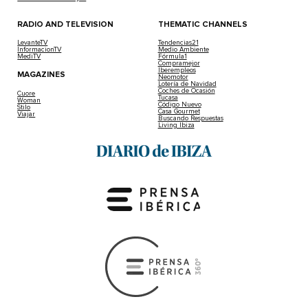
RADIO AND TELEVISION
THEMATIC CHANNELS
LevanteTV
Tendencias21
InformacionTV
Medio Ambiente
MediTV
Fórmula1
Compramejor
Iberempleos
MAGAZINES
Neomotor
Lotería de Navidad
Coches de Ocasión
Cuore
Tucasa
Woman
Código Nuevo
Stilo
Casa Gourmet
Viajar
Buscando Respuestas
Living Ibiza