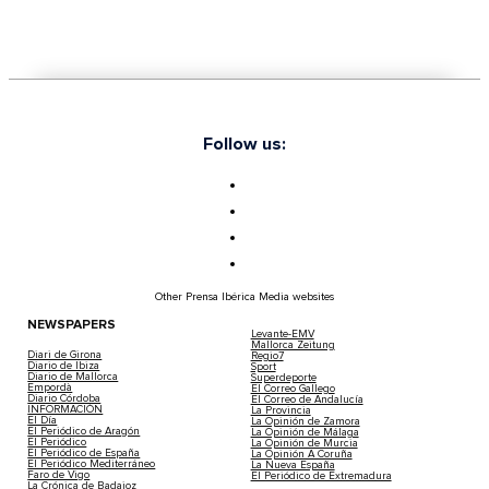
Follow us:
Other Prensa Ibérica Media websites
NEWSPAPERS
Levante-EMV
Mallorca Zeitung
Diari de Girona
Regio7
Diario de Ibiza
Sport
Diario de Mallorca
Superdeporte
Empordà
El Correo Gallego
Diario Córdoba
El Correo de Andalucía
INFORMACIÓN
La Provincia
El Día
La Opinión de Zamora
El Periódico de Aragón
La Opinión de Málaga
El Periódico
La Opinión de Murcia
El Periódico de España
La Opinión A Coruña
El Periódico Mediterráneo
La Nueva España
Faro de Vigo
El Periódico de Extremadura
La Crónica de Badajoz