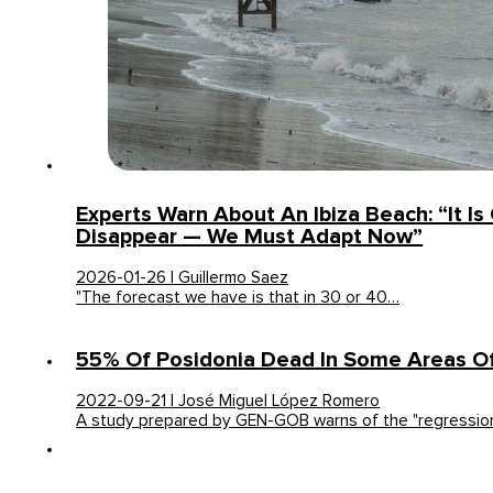
Experts Warn About An Ibiza Beach: “It Is
Disappear — We Must Adapt Now”
2026-01-26 | Guillermo Saez
"The forecast we have is that in 30 or 40…
55% Of Posidonia Dead In Some Areas Of
2022-09-21 | José Miguel López Romero
A study prepared by GEN-GOB warns of the "regressio