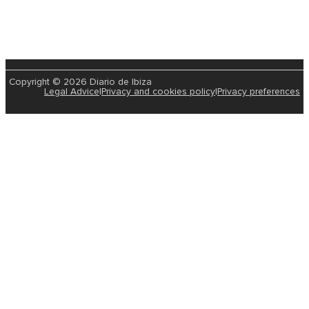
Copyright © 2026 Diario de Ibiza
Legal Advice
|
Privacy and cookies policy
|
Privacy preferences