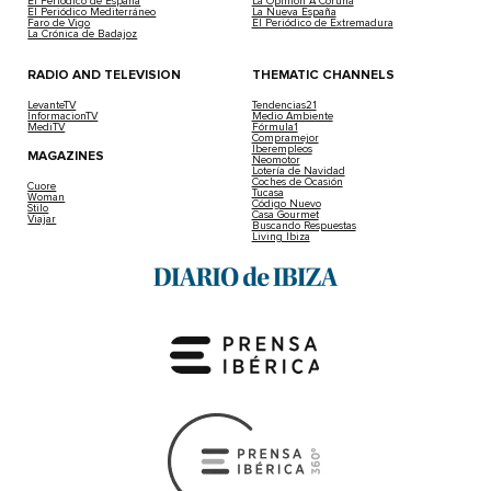
El Periódico de España
La Opinión A Coruña
El Periódico Mediterráneo
La Nueva España
Faro de Vigo
El Periódico de Extremadura
La Crónica de Badajoz
RADIO AND TELEVISION
THEMATIC CHANNELS
LevanteTV
Tendencias21
InformacionTV
Medio Ambiente
MediTV
Fórmula1
Compramejor
Iberempleos
MAGAZINES
Neomotor
Lotería de Navidad
Coches de Ocasión
Cuore
Tucasa
Woman
Código Nuevo
Stilo
Casa Gourmet
Viajar
Buscando Respuestas
Living Ibiza