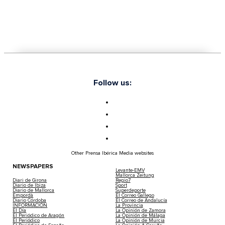
Follow us:
Other Prensa Ibérica Media websites
NEWSPAPERS
Levante-EMV
Mallorca Zeitung
Diari de Girona
Regio7
Diario de Ibiza
Sport
Diario de Mallorca
Superdeporte
Empordà
El Correo Gallego
Diario Córdoba
El Correo de Andalucía
INFORMACIÓN
La Provincia
El Día
La Opinión de Zamora
El Periódico de Aragón
La Opinión de Málaga
El Periódico
La Opinión de Murcia