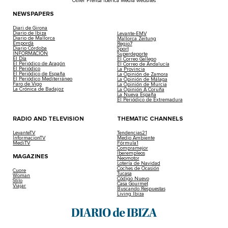
Other Prensa Ibérica Media websites
NEWSPAPERS
Diari de Girona
Diario de Ibiza
Levante-EMV
Diario de Mallorca
Mallorca Zeitung
Empordà
Regio7
Diario Córdoba
Sport
INFORMACIÓN
Superdeporte
El Día
El Correo Gallego
El Periódico de Aragón
El Correo de Andalucía
El Periódico
La Provincia
El Periódico de España
La Opinión de Zamora
El Periódico Mediterráneo
La Opinión de Málaga
Faro de Vigo
La Opinión de Murcia
La Crónica de Badajoz
La Opinión A Coruña
La Nueva España
El Periódico de Extremadura
RADIO AND TELEVISION
THEMATIC CHANNELS
LevanteTV
Tendencias21
InformacionTV
Medio Ambiente
MediTV
Fórmula1
Compramejor
Iberempleos
MAGAZINES
Neomotor
Lotería de Navidad
Coches de Ocasión
Cuore
Tucasa
Woman
Código Nuevo
Stilo
Casa Gourmet
Viajar
Buscando Respuestas
Living Ibiza