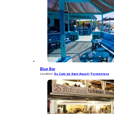
Blue Bar
Location:
Es Caló de Sant Agustí
,
Formentera