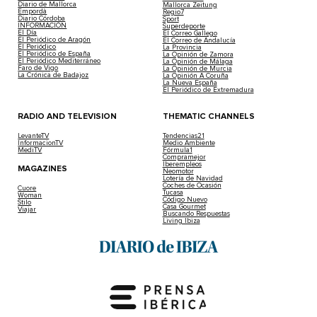
Diario de Mallorca
Mallorca Zeitung
Empordà
Regio7
Diario Córdoba
Sport
INFORMACIÓN
Superdeporte
El Día
El Correo Gallego
El Periódico de Aragón
El Correo de Andalucía
El Periódico
La Provincia
El Periódico de España
La Opinión de Zamora
El Periódico Mediterráneo
La Opinión de Málaga
Faro de Vigo
La Opinión de Murcia
La Crónica de Badajoz
La Opinión A Coruña
La Nueva España
El Periódico de Extremadura
RADIO AND TELEVISION
THEMATIC CHANNELS
LevanteTV
Tendencias21
InformacionTV
Medio Ambiente
MediTV
Fórmula1
Compramejor
Iberempleos
MAGAZINES
Neomotor
Lotería de Navidad
Coches de Ocasión
Cuore
Tucasa
Woman
Código Nuevo
Stilo
Casa Gourmet
Viajar
Buscando Respuestas
Living Ibiza