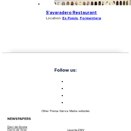
S’avaradero Restaurant
Location:
Es Pujols
,
Formentera
Follow us:
Other Prensa Ibérica Media websites
NEWSPAPERS
Diari de Girona
Diario de Ibiza
Levante-EMV