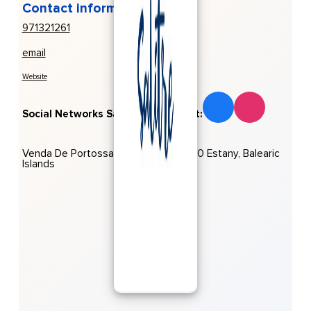
Contact information
971321261
email
Website
Social Networks Salitre Restaurant:
Venda De Portossaler, Nº 1307, 07870 Estany, Balearic
Islands