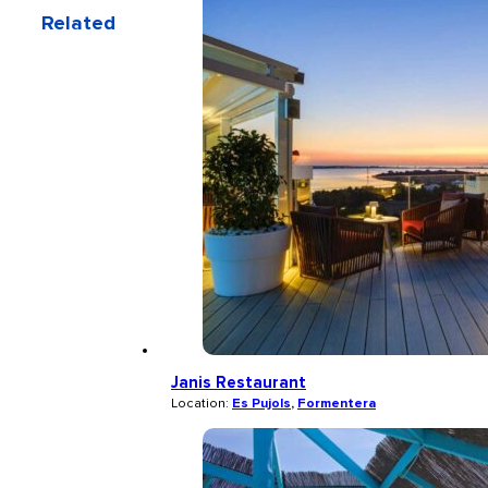
Related
Janis Restaurant
Location:
Es Pujols
,
Formentera