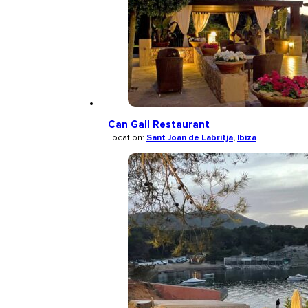
Can Gall Restaurant
Location:
Sant Joan de Labritja
,
Ibiza