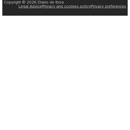
Copyright © 2026 Diario de Ibiza
Legal Advice
|
Privacy and cookies policy
|
Privacy preferences