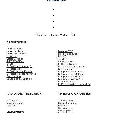
Other Prensa Ibérica Media websites
NEWSPAPERS
Diari de Girona
Diario de Ibiza
Levante-EMV
Diario de Mallorca
Mallorca Zeitung
Empordà
Regio7
Diario Córdoba
Sport
INFORMACIÓN
Superdeporte
El Día
El Correo Gallego
El Periódico de Aragón
El Correo de Andalucía
El Periódico
La Provincia
El Periódico de España
La Opinión de Zamora
El Periódico Mediterráneo
La Opinión de Málaga
Faro de Vigo
La Opinión de Murcia
La Crónica de Badajoz
La Opinión A Coruña
La Nueva España
El Periódico de Extremadura
RADIO AND TELEVISION
THEMATIC CHANNELS
LevanteTV
Tendencias21
InformacionTV
Medio Ambiente
MediTV
Fórmula1
Compramejor
Iberempleos
MAGAZINES