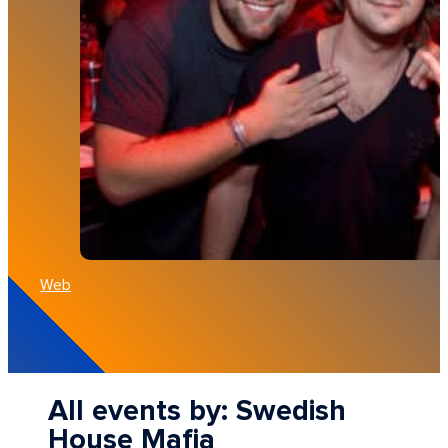
Web
All events by: Swedish
House Mafia