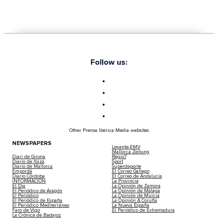
Follow us:
Other Prensa Ibérica Media websites
NEWSPAPERS
Levante-EMV
Mallorca Zeitung
Diari de Girona
Regio7
Diario de Ibiza
Sport
Diario de Mallorca
Superdeporte
Empordà
El Correo Gallego
Diario Córdoba
El Correo de Andalucía
INFORMACIÓN
La Provincia
El Día
La Opinión de Zamora
El Periódico de Aragón
La Opinión de Málaga
El Periódico
La Opinión de Murcia
El Periódico de España
La Opinión A Coruña
El Periódico Mediterráneo
La Nueva España
Faro de Vigo
El Periódico de Extremadura
La Crónica de Badajoz