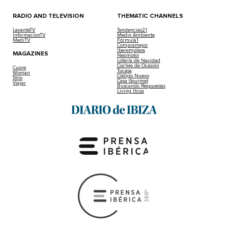
RADIO AND TELEVISION
THEMATIC CHANNELS
LevanteTV
Tendencias21
InformacionTV
Medio Ambiente
MediTV
Fórmula1
Compramejor
Iberempleos
MAGAZINES
Neomotor
Lotería de Navidad
Coches de Ocasión
Cuore
Tucasa
Woman
Código Nuevo
Stilo
Casa Gourmet
Viajar
Buscando Respuestas
Living Ibiza