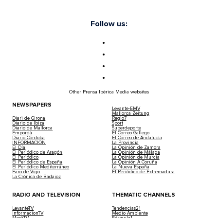
Follow us:
Other Prensa Ibérica Media websites
NEWSPAPERS
Levante-EMV
Mallorca Zeitung
Diari de Girona
Regio7
Diario de Ibiza
Sport
Diario de Mallorca
Superdeporte
Empordà
El Correo Gallego
Diario Córdoba
El Correo de Andalucía
INFORMACIÓN
La Provincia
El Día
La Opinión de Zamora
El Periódico de Aragón
La Opinión de Málaga
El Periódico
La Opinión de Murcia
El Periódico de España
La Opinión A Coruña
El Periódico Mediterráneo
La Nueva España
Faro de Vigo
El Periódico de Extremadura
La Crónica de Badajoz
RADIO AND TELEVISION
THEMATIC CHANNELS
LevanteTV
Tendencias21
InformacionTV
Medio Ambiente
MediTV
Fórmula1