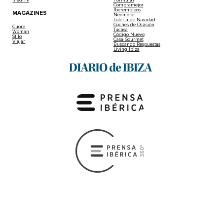
Compramejor
Iberempleos
MAGAZINES
Neomotor
Lotería de Navidad
Coches de Ocasión
Cuore
Tucasa
Woman
Código Nuevo
Stilo
Casa Gourmet
Viajar
Buscando Respuestas
Living Ibiza