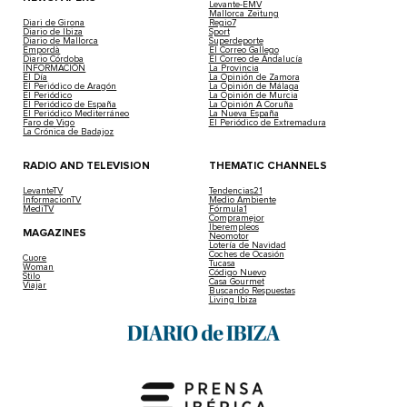
Levante-EMV
Mallorca Zeitung
Diari de Girona
Regio7
Diario de Ibiza
Sport
Diario de Mallorca
Superdeporte
Empordà
El Correo Gallego
Diario Córdoba
El Correo de Andalucía
INFORMACIÓN
La Provincia
El Día
La Opinión de Zamora
El Periódico de Aragón
La Opinión de Málaga
El Periódico
La Opinión de Murcia
El Periódico de España
La Opinión A Coruña
El Periódico Mediterráneo
La Nueva España
Faro de Vigo
El Periódico de Extremadura
La Crónica de Badajoz
RADIO AND TELEVISION
THEMATIC CHANNELS
LevanteTV
Tendencias21
InformacionTV
Medio Ambiente
MediTV
Fórmula1
Compramejor
Iberempleos
MAGAZINES
Neomotor
Lotería de Navidad
Coches de Ocasión
Cuore
Tucasa
Woman
Código Nuevo
Stilo
Casa Gourmet
Viajar
Buscando Respuestas
Living Ibiza