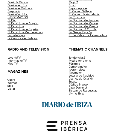
Diari de Girona
Regio7
Diario de Ibiza
Sport
Diario de Mallorca
Superdeporte
Empordà
El Correo Gallego
Diario Córdoba
El Correo de Andalucía
INFORMACIÓN
La Provincia
El Día
La Opinión de Zamora
El Periódico de Aragón
La Opinión de Málaga
El Periódico
La Opinión de Murcia
El Periódico de España
La Opinión A Coruña
El Periódico Mediterráneo
La Nueva España
Faro de Vigo
El Periódico de Extremadura
La Crónica de Badajoz
RADIO AND TELEVISION
THEMATIC CHANNELS
LevanteTV
Tendencias21
InformacionTV
Medio Ambiente
MediTV
Fórmula1
Compramejor
Iberempleos
MAGAZINES
Neomotor
Lotería de Navidad
Coches de Ocasión
Cuore
Tucasa
Woman
Código Nuevo
Stilo
Casa Gourmet
Viajar
Buscando Respuestas
Living Ibiza