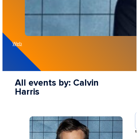
Web
All events by: Calvin
Harris
1